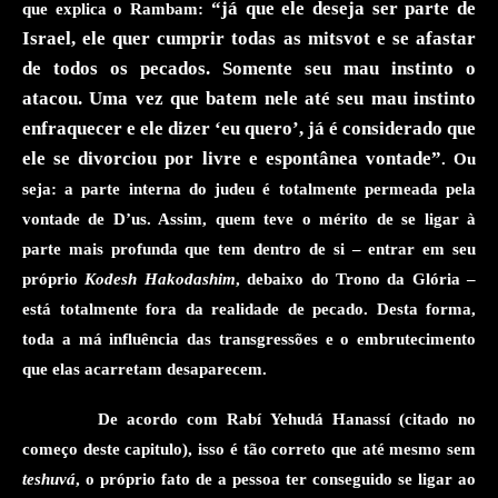
“já que ele deseja ser parte de
que explica o
Rambam
:
Israel, ele quer cumprir todas as mitsvot e se afastar
de todos os pecados. Somente seu mau instinto o
atacou. Uma vez que batem nele até seu mau instinto
enfraquecer e ele dizer ‘eu quero’, já é considerado que
ele se divorciou por
livre e espontânea vontade”
. Ou
seja: a parte interna do judeu é totalmente permeada pela
vontade de D’us.
Assim, q
uem teve o mérito de se ligar à
parte mais profunda que tem dentro de si – entrar em seu
próprio
Kodesh Hakodashim
, debaixo do Trono da Glória –
está totalmente fora da realidade de pecado. Desta forma,
toda a má influência das transgressões e o embrutecimento
que elas acarretam desaparecem.
De acordo com
Rabí
Yehudá Hanassí (citado no
começo deste capitulo)
, isso é tão correto que até mesmo sem
teshuvá
,
o próprio fato de a pessoa ter
conseguido se ligar ao