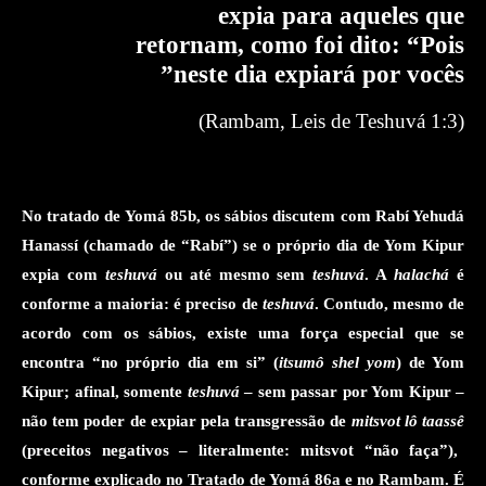
expia para aqueles que
retornam, como foi dito: “Pois
”
neste dia expiará por vocês
)
Rambam, Leis de Teshuvá 1:3
(
N
o tratado de Yomá 85b, os sábios discutem com
Rabí Yehudá
Hanassí (chamado de “Rabí”)
se o próprio dia de Yom Kipur
expia com
teshuvá
ou até mesmo sem
teshuvá
. A
halachá
é
conforme a maioria: é preciso de
teshuvá
. Contudo, mesmo de
acordo com os sábios, existe uma força especial que se
encontra “no próprio dia
em si
” (
itsumô shel yom
) de Yom
Kipur; afinal, somente
teshuvá
– sem passar por Yom Kipur –
não tem poder de expiar
pela transgressão de
mitsvot lô taassê
(preceitos negativos – literalmente:
mitsvot “não faça”
)
,
conforme explicado
no Tratado de
Yomá 86a e no Rambam
. É