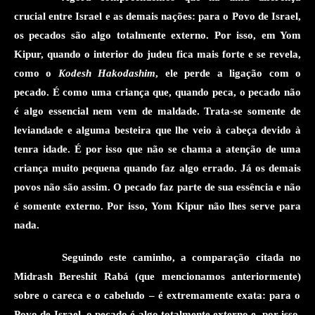
crucial entre Israel e as demais nações: para o Povo de Israel,
os pecados são algo totalmente externo. Por isso, em Yom
Kipur, quando
o
interior
do judeu
fica mais forte e se revela,
como o
Kodesh Hakodashim
, ele perde a ligação com o
pecado. É como uma criança que, quando peca, o pecado não
é algo essencial nem vem de maldade. Trata-se somente de
leviandade e alguma besteira que lhe veio à cabeça devido à
tenra idade. É por isso que não se chama a atenção de uma
criança muito pequena quando faz algo errado. Já os demais
povos não são assim. O pecado faz parte de sua essência e não
é somente externo. Por isso, Yom Kipur não lhes serve para
nada
.
Seguindo este caminho,
a comparação citada no
Midrash
Bereshit Rabá
(que mencionamos anteriormente)
sobre o careca e o cabeludo
–
é extremamente
exata
: para o
Povo de Israel, o pecado é algo totalmente
externo
e, por isso,