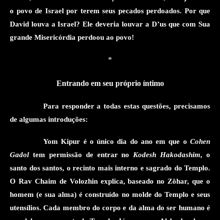
o povo de Israel
por terem seus pecados perdoados
.
Por que
David louva
a
Israel? Ele deveria louvar a D’us que
com Sua
grande Misericórdia
perdoou
a
o povo!
*
Entrando em seu próprio íntimo
Para responder a todas estas questões, precisamos
de algumas introduções:
Yom Kipur é o único dia do ano em que o
Cohen
Gadol
tem permissão de entrar no
Kodesh Hakodashim
, o
s
anto dos
s
antos, o recinto mais interno e sagrado do Templo.
O Rav Chaim de Volozhin explica
, baseado no Zôhar
, que o
homem (e sua alma) é construído no molde do Templo e seus
utensílios
.
Cada membro do corpo e da alma do ser humano é