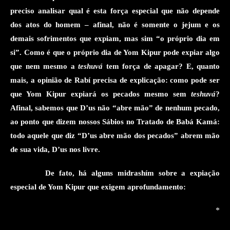
preciso analisar qual é esta força especial que não depende
dos atos do homem – afinal, não é
somente
o jejum e os
demais sofrimentos que expiam, mas
sim
“o próprio dia
em
si
”. Como é que o próprio dia de Yom Kipur pode expiar algo
que nem mesmo a
teshuvá
tem força de apagar?
E, quanto
mais
, a opinião de Rab
í
precisa de explicação: como pode ser
que Yom Kipur expiará os pecados mesmo sem
teshuvá
?
Afinal,
sabemos que
D’us não “abre mão”
de nenhum pecado,
ao ponto que dizem nossos Sábios no Tratado de Babá Kamá
:
todo aquele que diz “D’us abre mão dos pecados” abrem mão
de sua vida, D’us nos livre.
De fato, há alguns midrashí
m sobre a expiação
especial de Yom Kipur que exigem aprofundamento
:
*