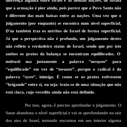
diferença alguma entre Israel e as demais nações, de forma
que a acusação é pior ainda, pois parece que o Povo Santo não
é diferente das mais baixas entre as nações. Uma vez que
o
julgamento
(por enquanto)
se encontra num nível superficial,
D’us também traz os méritos de Israel de forma superficial.
Já que a perspectiva não é profunda, um julgamento destes
não reflete o verdadeiro status de Israel
, sendo que por isto
ambos os pratos
da balança
se encontram equilibrados. O
midrash
usa justamente a palavra “
meuyan
” para
“equilibrado” em vez de “
meuzan
”, porque o radical
é d
a
palavra “
oyen
”, inimigo. É como se os pratos estivessem
“brigando” entre si, ou seja: trata-se de uma situação que não
está clara, cujo veredito ainda não está definido.
Por isso, agora, é preciso aprofundar o julgamento. O
Satan abandona o nível superficial e vai se aprofundando na raiz
dos atos de Israel, tentando encontrar em seu interior alguma