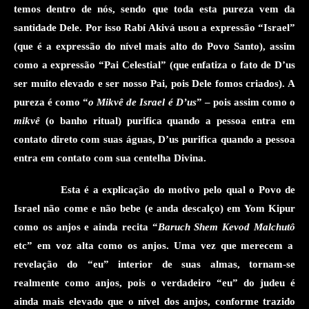
temos dentro de nós
, sendo que
toda
esta
pureza vem
d
a
santidade
Dele. Por isso
Rabí
Akivá
usou a expressão “Israel”
(que é a expressão do nível mais alto do Povo Santo), assim
como a expressão “Pai Celestial” (que enfatiza o fato de D’us
ser muito elevado e ser nosso Pai, pois Dele fomos criados). A
pureza é como “
o Mikvê de Israel é D’us
” –
pois assim como o
mikvê
(o banho ritual)
purifica quando a pessoa entra
em
contato
direto
com suas águas, D’us
purifica quando a pessoa
entra em contato com sua centelha Divina.
Esta é a explicação do motivo pelo qual o Povo de
Israel não come e não bebe (e anda descalço
) em Yom Kipur
como os anjos e ainda recita “
Baruch Shem Kevod
Malchutô
etc
” em voz alta como os anjos
. Uma vez que merecem a
revelação do “eu” interior de suas almas, tornam-se
realmente como anjos, pois o verdadeiro “eu” do judeu é
ainda mais elevado que o nível dos anjos, conforme trazido