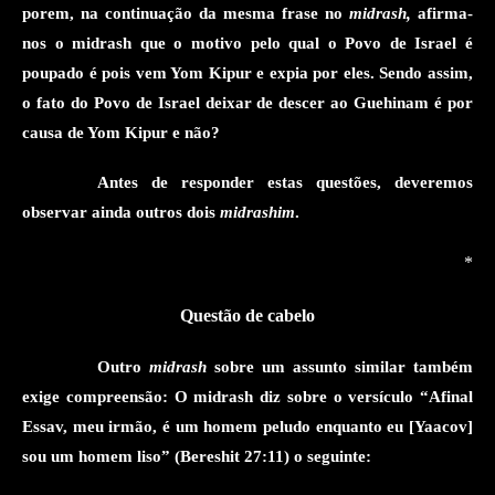
porem, na continuação da mesma frase no
midrash,
afirma-
nos o midrash que o motivo
pelo qual
o Povo de Israel é
poupado
é pois
vem Yom Kipur e expia por eles
. Sendo assim,
o fato do Povo de Israel deixar de descer ao Guehinam é por
causa de Yom Kipur e não
?
Antes de responder estas questões, deveremos
observar ainda outros
dois
midrashim
.
*
Questão de cabelo
Outro
midrash
sobre um assunto similar também
exige compreensão: O midrash
diz sobre o versículo “Afinal
Essav, meu irmão, é um homem peludo enquanto eu [Yaacov]
sou u
m homem liso” (Bereshit 27:11) o seguinte: