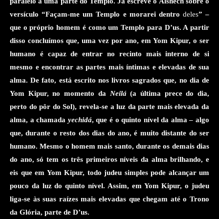
paralelo a uma parte do Templo.
Já escreve o Alshech sobre o
versículo
“Façam-me um Templo e morarei dentro
deles
” –
que o próprio homem é como um Templo para D’us.
A partir
disso concluímos que, uma vez por ano, em Yom Kipur, o ser
humano é capaz de entrar no recinto mais interno de si
mesmo e encontrar as partes mais íntimas e elevadas de sua
alma. De fato, está escrito nos livros sagrados
que, no dia de
Yom Kipur, no momento da
Neilá
(a última prece do dia,
perto do pôr do Sol), revela-se a luz da
parte
mais elevada da
alma
,
a chamada
yechidá
, que é o quinto nível
da alma
– algo
que, durante o resto dos dias do ano, é muito distante do ser
humano. Mesmo o homem mais santo
, durante os demais dias
do ano,
só tem os três primeiros níveis da alma brilhando
, e
eis que em Yom Kipur, todo judeu simples pode
alcançar
um
pouco da luz do quinto nível
. Assim, em Yom Kipur, o judeu
liga-se às suas raízes mais elevadas que chegam até o
Trono
da Glória, parte de D’us.