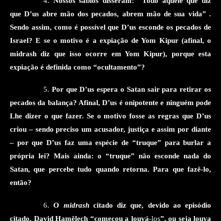
4
.
Nossos sábios disseram: “Todo aquele que diz
que D’us abre mão dos pecados, abrem mão de sua vida”
.
Sendo assim, como é possível que D’us esconde os pecados de
Israel?
E s
e o motivo é a expiação de Yom Kipur (afinal, o
midrash diz que isso ocorre em Yom Kipur), porque
esta
expiação
é definida como “ocultamento”?
5
.
Por que D’us espera o Satan sair para retirar os
pecados da balança? Afinal, D’us é onipotente e ninguém pode
Lhe dizer o que fazer. Se o motivo fo
sse
as regras que D’us
criou – sendo preciso um acusador, justiça e assim por diante
– por que D’us faz uma espécie de “truque” para burlar a
própria lei? Mais ainda: o “truque” não esconde nada do
Satan, que percebe tudo quando retorna. Para que fazê-lo,
então?
6
.
O
midrash
citado
diz que
, devido ao episódio
citado,
David Hamêlech “começou a
louvá
-los
”
, ou seja louva