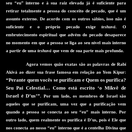
seu “eu” interno e à sua raiz elevada já é suficiente para
retirar totalmente a pessoa do conceito de pecado, que é um
assunto externo. De acordo com os outros sábios, isso não é
suficiente e o próprio pecado exige
teshuvá
. O
embrutecimento
espiritual
que advém do pecado desaparece
no momento em que a pessoa se liga ao seu nível mais interno
a partir de uma
teshuvá
que
vem de sua parte mais profunda.
Agora vemos quão exatas são as palavras de
Rabí
Akivá
ao dizer
sua frase famosa em relação ao Yom Kipur
:
“Perante quem vocês se purificam e Quem os purifica?
Seu Pai Celestial
… Como está escrito
‘o Mikvê de
Israel é D’us’
”
. Por um lado, os membros de Israel são
aqueles que se purificam, uma vez que a purificação vem
quando a pessoa se conecta ao seu “eu” mais interno. Por
outro lado, quem realmente os purifica é D’us, pois é Ele que
n
os conecta ao
nosso
“eu” interno que é a centelha Divina que