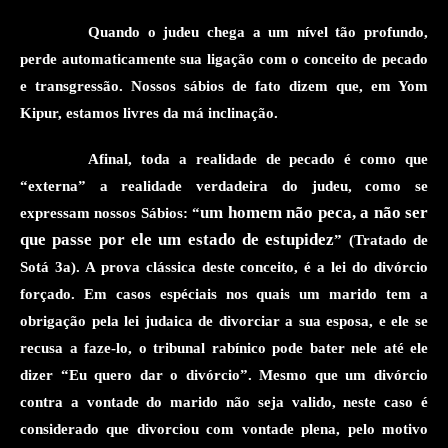
Quando o judeu chega a um nível tão profundo,
perde automaticamente sua ligação com o conceito de pecado
e transgressão. Nossos sábios de fato dizem
que, em Yom
Kipur, estamos livres da má inclinação.
Afinal, toda a realidade de pecado é
como que
“
externa
”
a
realidade verdadeira do
judeu,
como se
um homem não peca, a não ser
expressa
m
nossos Sábios:
“
que
passe por ele
um
estado
de estupidez
” (
Tratado de
Sotá 3a). A prova clássica deste conceito, é a lei do divórcio
forçado. Em casos espécia
i
s nos quais um marido tem a
obrigação pela lei judaica de divorciar a sua esposa, e ele se
recusa a faze-lo, o tribunal rabínico pode bater nele até ele
dizer “Eu quero dar o divórcio”. Mesmo que um divórcio
contra a vontade do marido não seja valido, neste caso é
considerado que divorciou com vontade plena, pelo motivo