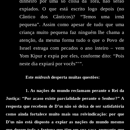
dinheiro por uma só coisa da Torá, não serão
expiados. O que está escrito logo depois (no
Cântico dos Cânticos)? “Temos uma irmã
pequena”.
Assim como apesar de tudo que uma
criança muito pequena faz ninguém lhe chama a
atenção
, da mesma forma tudo o que o Povo de
Israel estraga com pecados o ano inteiro – vem
Yom Kipur e expia por eles, conforme dito: “Pois
neste dia expiará por vocês”’”.
Este
midrash
desperta muitas questões:
1.
As nações do mundo reclamam perante o Rei da
Justiça: “Por acaso existe parcialidade perante o Senhor?” A
resposta que recebem de D’us não só deixa de ser satisfatória
como ainda fortalece muito mais sua reivindicação: por que
D’us não está disposto a expiar as nações do mundo mesmo
que derem toda a fortuna que têm em sua casa, enquanto
que