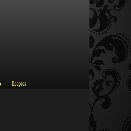
o
Doações