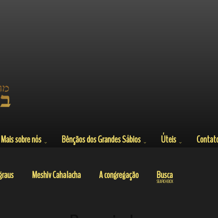
Mais sobre nós
Bênçãos dos Grandes Sábios
Úteis
Contat
graus
Meshiv Cahalacha
A congregação
Busca
SEARCH BOX