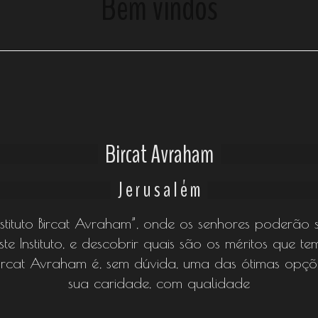
Bem vindos
Bircat Avraham
J e r u s a l é m
nstituto Bircat Avraham”, onde os senhores poderão 
ste Instituto, e descobrir quais são os méritos que 
Bircat Avraham é, sem dúvida, uma das ótimas opç
sua caridade, com qualidade