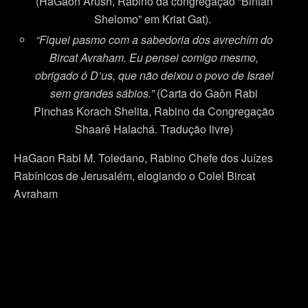
(HaGaon Arush, Rabino da congregação “Binian
Shelomo” em Kriat Gat).
“Fiquei pasmo com a sabedoria dos avrechím do
Bircat Avraham. Eu pensei comigo mesmo,
obrigado ó D’us, que não deixou o povo de Israel
sem grandes sábios.”
(Carta do Gaôn Rabi
Pinchas Korach Shelita, Rabino da Congregação
Shaarê Halachá. Tradução livre)
HaGaon Rabi M. Toledano, Rabino Chefe dos Juízes
Rabínicos de Jerusalém, elogiando o Colel Bircat
Avraham