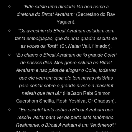
“Não existe uma diretoria tão boa como a
diretoria do Bircat Avraham”
(Secretário do Rav
Yaguen).
“Os avrechím do Bircat Avraham estudam com
tanta empolgação, que de uma quadra escuta-se
as vozes da Torá”.
(Sr.
Natan
Vail, filmador).
“
Eu chamo o Bircat Avraham de “o grande Colel”
de nossos dias. Meu genro estuda no Bircat
Avraham e não pára de elogiar o Colel, toda vez
que ele vem em casa ele tem novas histórias
para contar sobre o grande nível e a messirut
nefesh que tem lá.
” (HaGaon Rabi Shimon
Guershom Shelita, Rosh Yeshivat Or Chadash).
“
Eu escutei tanto sobre o Bircat Avraham que
resolvi visitar para ver de perto este fenômeno.
Realmente, o Bircat Avraham é um “fenômeno”.
”