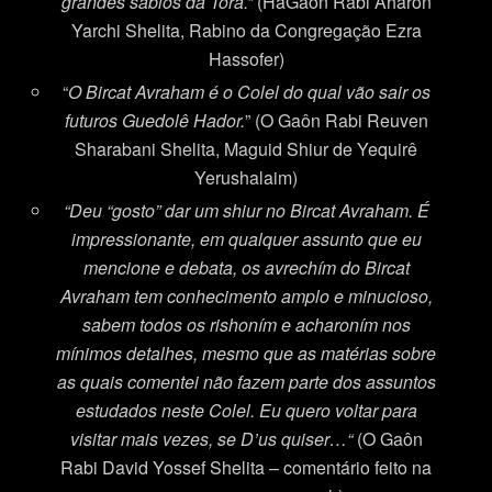
grandes sábios da Torá.
”
(HaGaon Rabi Aharon
Yarchi Shelita, Rabino da Congregação Ezra
Hassofer)
“
O Bircat Avraham é o Colel do qual vão sair os
futuros Guedolê Hador.
” (O Gaôn Rabi Reuven
Sharabani Shelita, Maguid Shiur de Yequirê
Yerushalaim)
“Deu “gosto” dar um shiur no Bircat Avraham. É
impressionante, em qualquer assunto que eu
mencione e debata, os avrechím do Bircat
Avraham tem conhecimento amplo e minucioso,
sabem todos os rishoním e acharoním nos
mínimos detalhes, mesmo que as matérias sobre
as quais comentei não fazem parte dos assuntos
estudados neste Colel. Eu quero voltar para
visitar mais vezes, se D’us quiser
…
“
(O Gaôn
Rabi David Yossef Shelita – comentário feito na