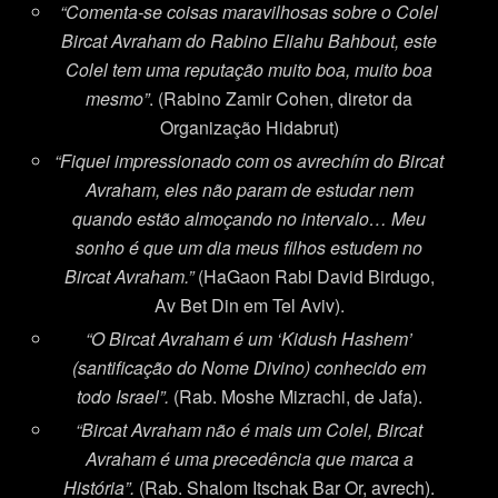
“Comenta-se coisas maravilhosas sobre o Colel
Bircat Avraham do Rabino Eliahu Bahbout, este
Colel tem uma reputação muito boa, muito boa
mesmo”
. (Rabino Zamir Cohen, diretor da
Organização Hidabrut)
“Fiquei impressionado com os avrechím do Bircat
Avraham, eles não param de estudar nem
quando estão almoçando no intervalo… Meu
sonho é que um dia meus filhos estudem no
Bircat Avraham.”
(HaGaon Rabi David Birdugo,
Av Bet Din em Tel Aviv).
“O Bircat Avraham
é
um ‘Kidush Hashem’
(santificação do Nome Divino) conhecido em
todo Israel”.
(Rab. Moshe Mizrachi, de Jafa).
“Bircat Avraham não
é
mais um Colel, Bircat
Avraham é uma precedência que marca a
História”.
(Rab. Shalom Itschak Bar Or, avrech).