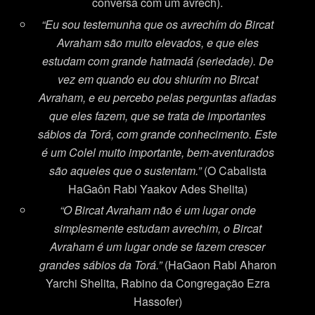
conversa com um avrech).
“Eu sou testemunha que os avrechím do Bircat
Avraham são muito elevados, e que eles
estudam com grande hatmadá (seriedade). De
vez em quando eu dou shiurím no Bircat
Avraham, e eu percebo pelas perguntas afiadas
que eles fazem, que se trata de importantes
sábios da Torá, com grande conhecimento. Este
é um Colel muito importante, bem-aventurados
são aqueles que o sustentam.”
(O Cabalista
HaGaôn Rabi Yaakov Ades Shelita)
“
O Bircat Avraham não é um lugar onde
simplesmente estudam avrechim, o Bircat
Avraham é um lugar onde se fazem crescer
grandes sábios da Torá.
”
(HaGaon Rabi Aharon
Yarchi Shelita, Rabino da Congregação Ezra
Hassofer)