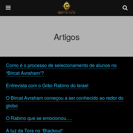
Artigos
Como é o processo de selecionamento de alunos no
“Bircat Avraham”?
Entrevista com o Grão Rabino do Israel
O Bircat Avraham começou a ser conhecido ao redor do
globo
O Rabino que se emocionou….
A luz da Tora no “Blackout”