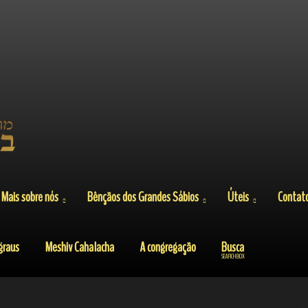
Mais sobre nós
Bênçãos dos Grandes Sábios
Úteis
Contat
graus
Meshiv Cahalacha
A congregação
Busca
SEARCH BOX