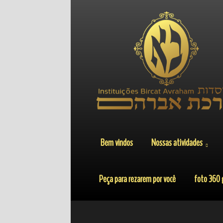
Bem vindos
Nossas atividades
Peça para rezarem por você
foto 360 